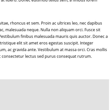
rat libero. Donec euismod tellus sem, a finibus lorem
 vitae, rhoncus et sem. Proin ac ultrices leo, nec dapibus
 ac, malesuada neque. Nulla non aliquam orci. Fusce sit
. Vestibulum finibus malesuada mauris quis auctor. Donec a
ristique elit sit amet eros egestas suscipit. Integer
sum, ac gravida ante. Vestibulum at massa orci. Cras mollis
t consectetur lectus sed purus consequat rutrum.