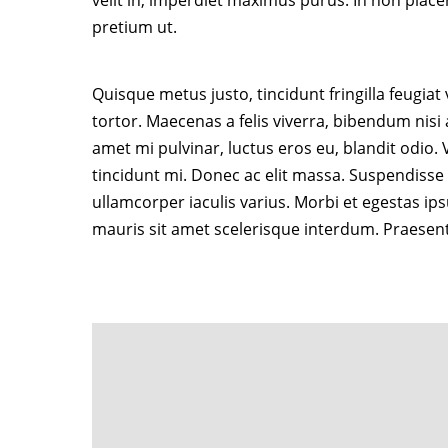
velit in, imperdiet maximus purus. In non place
pretium ut.
Quisque metus justo, tincidunt fringilla feugiat
tortor. Maecenas a felis viverra, bibendum nisi
amet mi pulvinar, luctus eros eu, blandit odio
tincidunt mi. Donec ac elit massa. Suspendisse t
ullamcorper iaculis varius. Morbi et egestas ip
mauris sit amet scelerisque interdum. Praesen